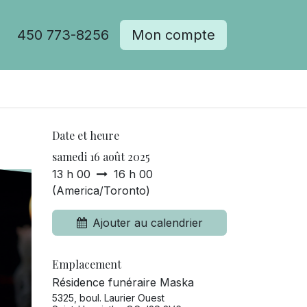
450 773-8256
Mon compte
Date et heure
samedi 16 août 2025
13 h 00
16 h 00
(
America/Toronto
)
Ajouter au calendrier
Emplacement
Résidence funéraire Maska
5325, boul. Laurier Ouest