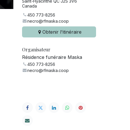
Saint-Hyacinthe QC J2S 3V6
Canada
450 773-8256
necro@rfmaska.coop
Obtenir l'itinéraire
Organisateur
Résidence funéraire Maska
450 773-8256
necro@rfmaska.coop