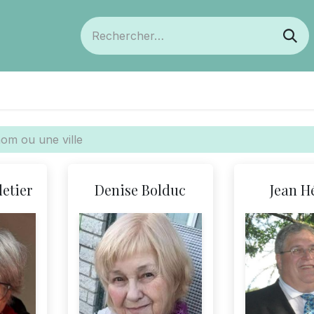
ts
Devenir membre
Votre coopérative
etier
Denise Bolduc
Jean H