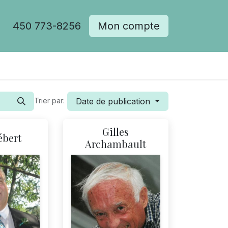
450 773-8256
Mon compte
Date de publication
Trier par:
Gilles
ébert
Archambault