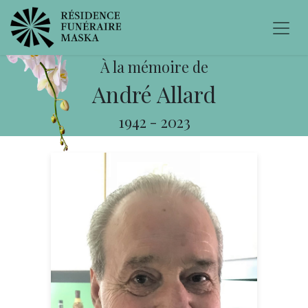
À la mémoire de
André Allard
1942
-
2023