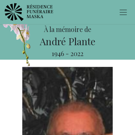
À la mémoire de
André Plante
1946
-
2022