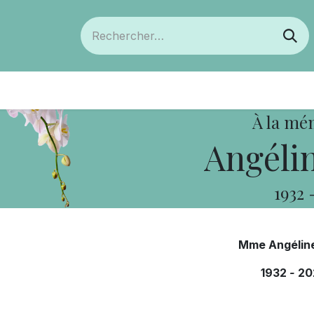
ts
Devenir membre
Votre coopérative
À la mé
Angéli
1932
Mme Angélin
1932
-
20