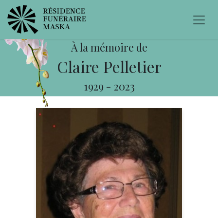
À la mémoire de
Claire Pelletier
1929
-
2023