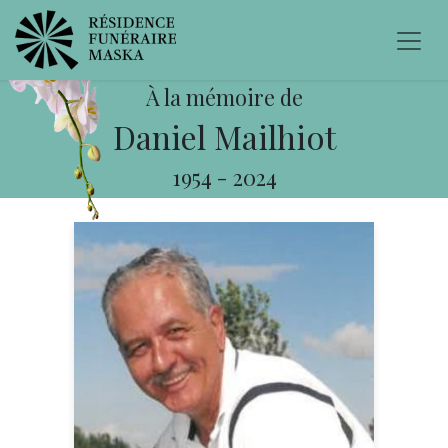
À la mémoire de
Daniel Mailhiot
1954
-
2024