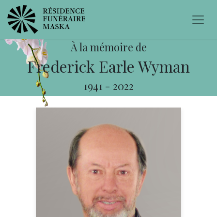
À la mémoire de
Frederick Earle Wyman
1941
-
2022