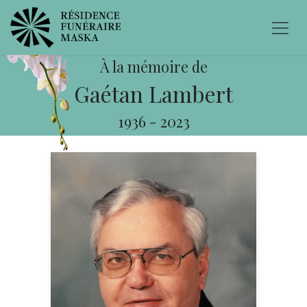
À la mémoire de
Gaétan Lambert
1936
-
2023