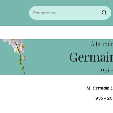
ts
Devenir membre
Votre coopérative
À la mé
Germain
1935
M. Germain 
1935
-
20