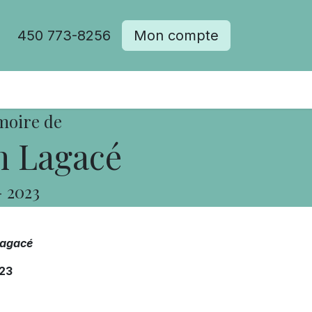
450 773-8256
Mon compte
moire de
 Lagacé
-
2023
Lagacé
23