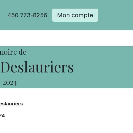
450 773-8256
Mon compte
moire de
Deslauriers
-
2024
eslauriers
24