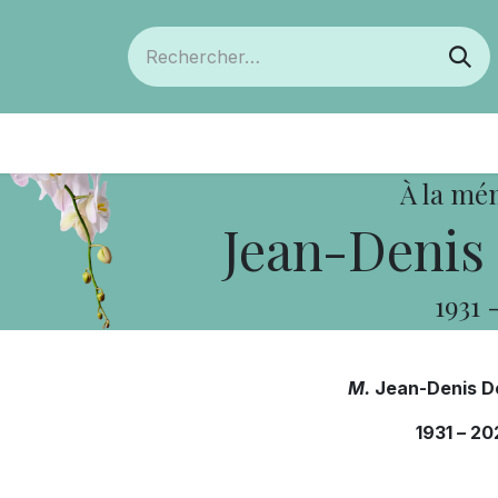
ts
Devenir membre
Votre coopérative
À la mé
Jean-Denis 
1931
M.
Jean-Denis D
1931
–
20