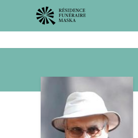
Avis de décès
Services offer