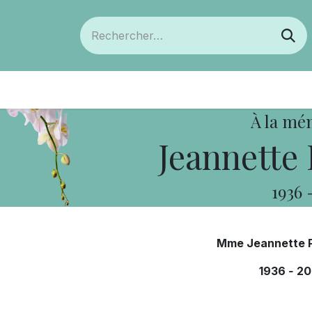
ts
Devenir membre
Votre coopérative
À la mé
Jeannette
1936
Mme Jeannette 
1936
-
20