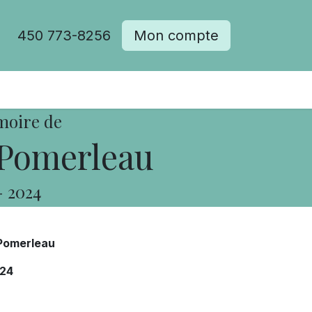
450 773-8256
Mon compte
moire de
 Pomerleau
-
2024
Pomerleau
24