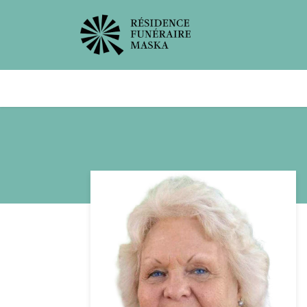
Avis de décès
Services offer