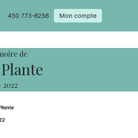
450 773-8256
Mon compte
moire de
 Plante
-
2022
Plante
22