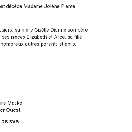
s, est décédé Madame Jolène Plante
rosiers, sa mère Gisèlle Dionne son père
es nièces Elizabeth et Alice, sa fille
ue nombreux autres parents et amis.
ire Maska
ier Ouest
 J2S 3V6