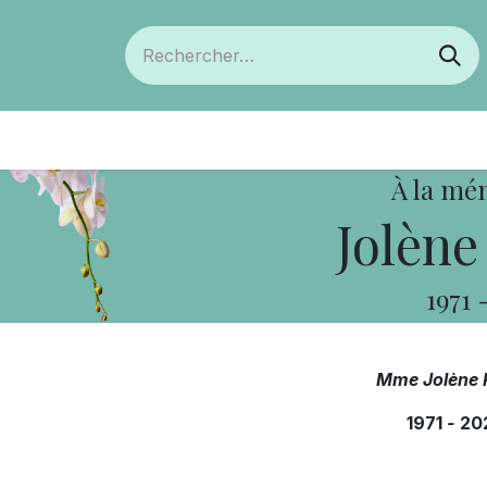
ts
Devenir membre
Votre coopérative
À la mé
Jolène
1971
Mme Jolène 
1971
-
20