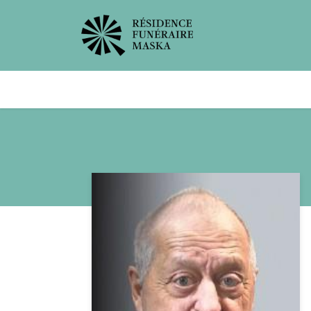
Avis de décès
Services offer