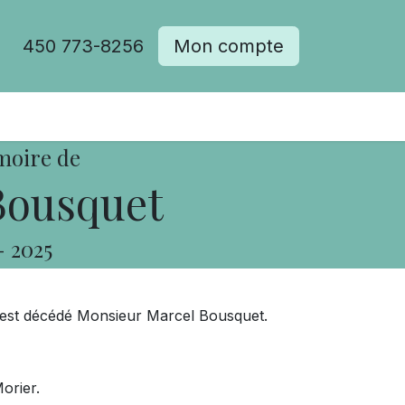
450 773-8256
Mon compte
moire de
Bousquet
-
2025
s, est décédé Monsieur Marcel Bousquet.
orier.