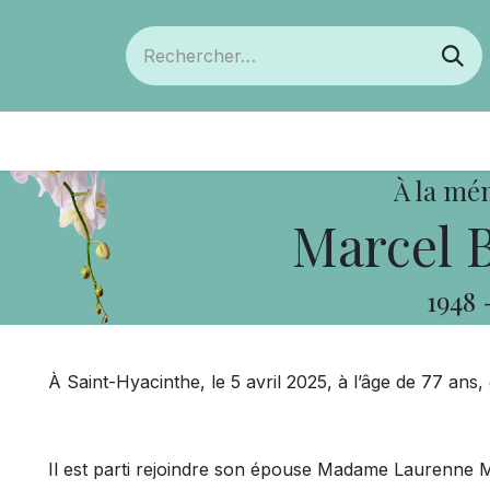
ts
Devenir membre
Votre coopérative
À la mé
Marcel 
1948
À Saint-Hyacinthe, le 5 avril 2025, à l’âge de 77 an
Il est parti rejoindre son épouse Madame Laurenne M