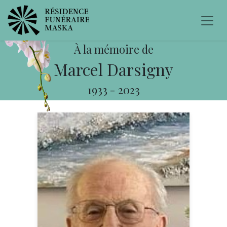
À la mémoire de
Marcel Darsigny
1933
-
2023