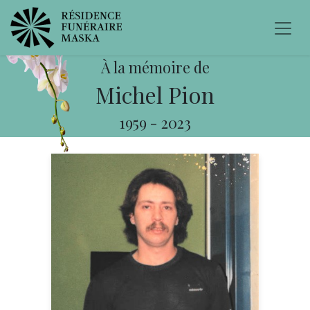
À la mémoire de
Michel Pion
1959
-
2023