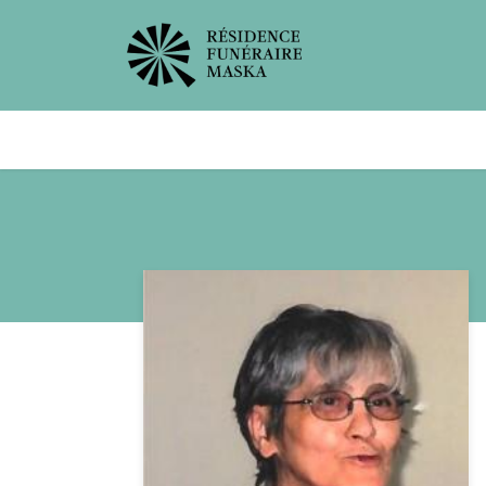
Avis de décès
Services offer