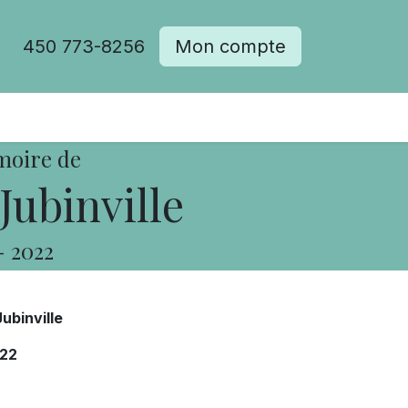
450 773-8256
Mon compte
moire de
Jubinville
-
2022
Jubinville
22