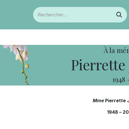
ts
Devenir membre
Votre coopérative
À la mé
Pierrette 
1948
Mme
Pierrette 
1948
–
20