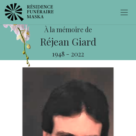
À la mémoire de
Réjean Giard
1948
-
2022