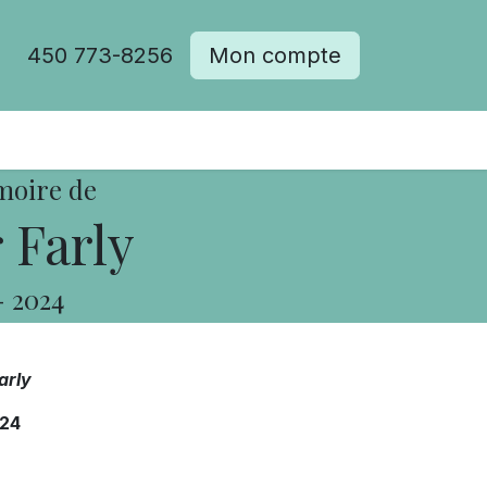
450 773-8256
Mon compte
moire de
 Farly
-
2024
arly
24