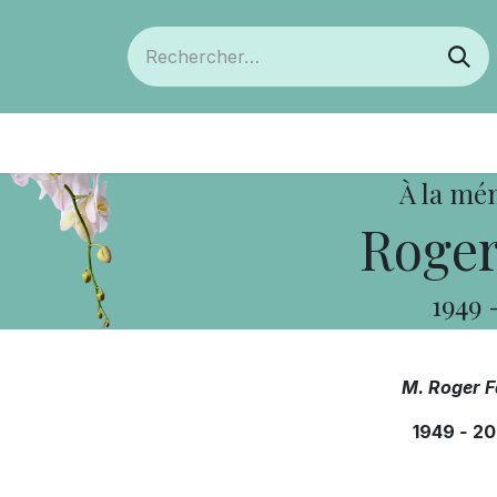
ts
Devenir membre
Votre coopérative
À la mé
Roger
1949
M. Roger F
1949
-
20