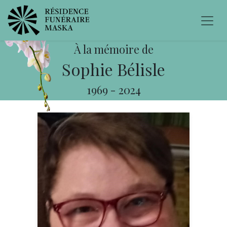
À la mémoire de
Sophie Bélisle
1969
-
2024