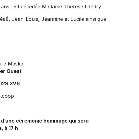
84 ans, est décédée Madame Thérèse Landry
Réal), Jean-Louis, Jeannine et Lucile ainsi que
ire Maska
ier Ouest
 J2S 3V6
.coop
ie d’une cérémonie hommage qui sera
, à 17 h