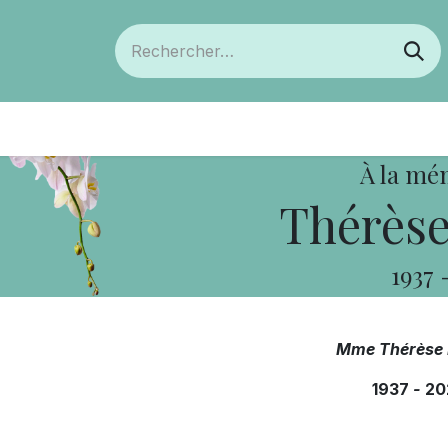
ts
Devenir membre
Votre coopérative
À la mé
Thérèse
1937
Mme Thérèse 
1937
-
20