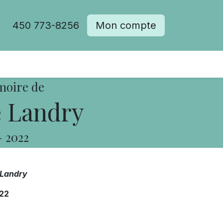
450 773-8256
Mon compte
moire de
 Landry
-
2022
Landry
22