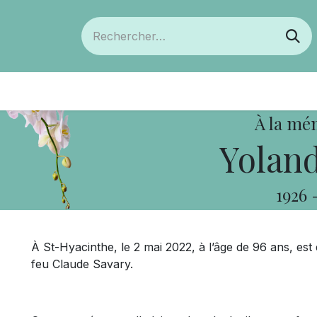
ts
Devenir membre
Votre coopérative
À la mé
Yoland
1926
À St-Hyacinthe, le 2 mai 2022, à l’âge de 96 ans, 
feu Claude Savary.