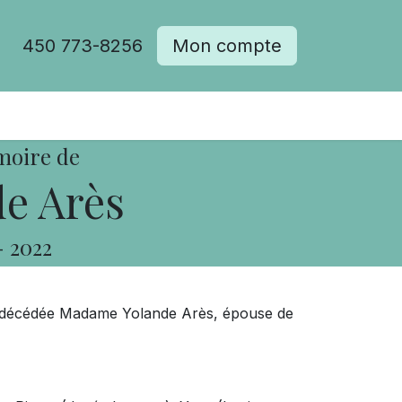
450 773-8256
Mon compte
moire de
e Arès
-
2022
est décédée Madame Yolande Arès, épouse de