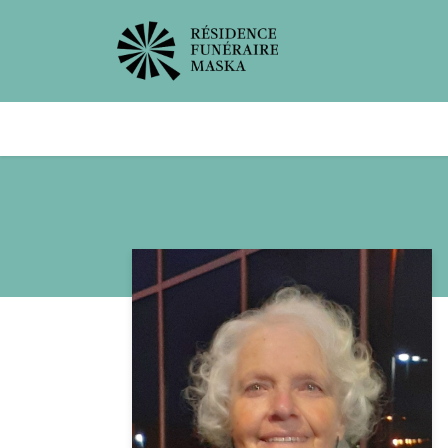
Avis de décès
Services offer