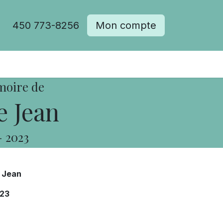
450 773-8256
Mon compte
moire de
e Jean
-
2023
 Jean
23