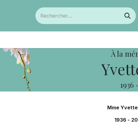
ts
Devenir membre
Votre coopérative
À la mé
Yvett
1936
Mme Yvette
1936
-
20