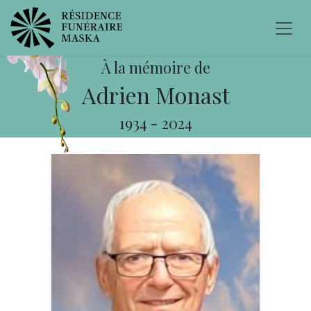
À la mémoire de
Adrien Monast
1934
-
2024