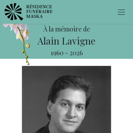
À la mémoire de
Alain Lavigne
1960
-
2026