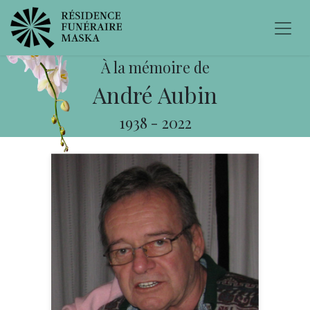
À la mémoire de
André Aubin
1938
-
2022