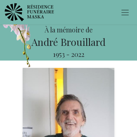
À la mémoire de
André Brouillard
1953
-
2022