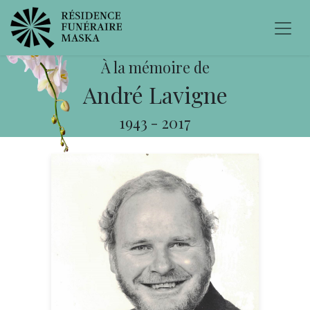
À la mémoire de
André Lavigne
1943
-
2017