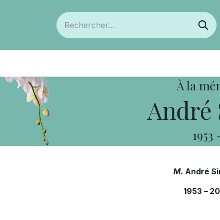
ts
Devenir membre
Votre coopérative
À la mé
André 
1953
M.
André S
1953
–
20