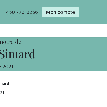
450 773-8256
Mon compte
moire de
Simard
-
2021
imard
21