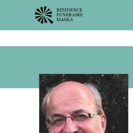
Avis de décès
Services offer