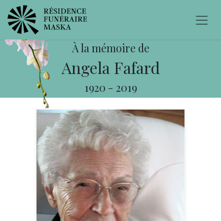
À la mémoire de
Angela Fafard
1920
-
2019