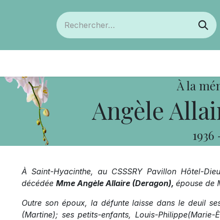
ts
Devenir membre
Votre coopérative
À la mé
Angèle Allai
1936
À Saint-Hyacinthe, au CSSSRY Pavillon Hôtel-Die
décédée
Mme Angèle Allaire (Deragon),
épouse de 
Outre son époux, la défunte laisse dans le deuil ses
(Martine); ses petits-enfants, Louis-Philippe(Marie-È