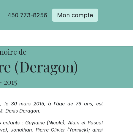
450 773-8256
Mon compte
moire de
re (Deragon)
-
2015
u, le 30 mars 2015, à l’âge de 79 ans, est
M. Denis Deragon.
 enfants : Guylaine (Nicole), Alain et Pascal
ve), Jonathan, Pierre-Olivier (Yannick); ainsi