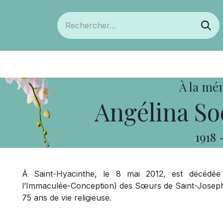
ts
Devenir membre
Votre coopérative
À la mé
Angélina So
1918
À Saint-Hyacinthe, le 8 mai 2012, est décédée
l’Immaculée-Conception) des Sœurs de Saint-Joseph 
75 ans de vie religieuse.