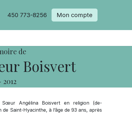
450 773-8256
Mon compte
moire de
eur Boisvert
-
2012
 Sœur Angélina Boisvert en religion (de-
de Saint-Hyacinthe, à l’âge de 93 ans, après