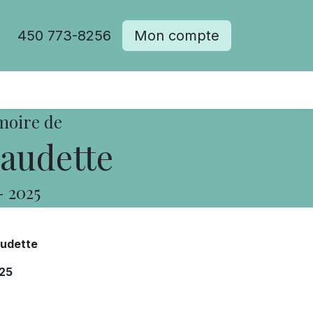
450 773-8256
Mon compte
moire de
audette
-
2025
audette
25