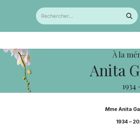
ts
Devenir membre
Votre coopérative
À la mé
Anita G
1934
Mme
Anita G
1934
–
20