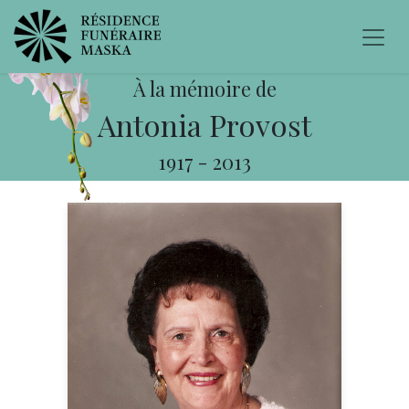
À la mémoire de
Antonia Provost
1917
-
2013