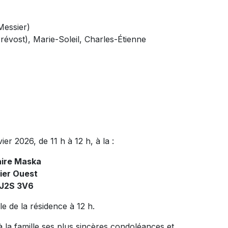
Messier)
révost), Marie-Soleil, Charles-Étienne
r 2026, de 11 h à 12 h, à la :
aire Maska
ier Ouest
 J2S 3V6
 de la résidence à 12 h.
 la famille ses plus sincères condoléances et