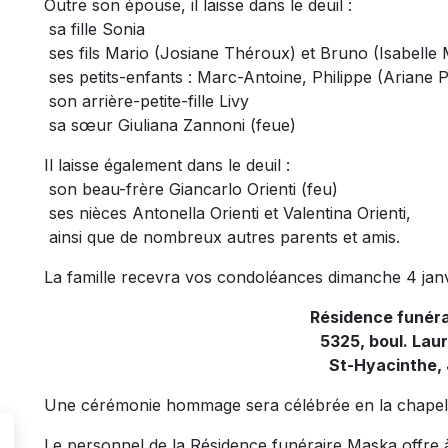
Outre son épouse, il laisse dans le deuil :
sa fille Sonia
ses fils Mario (Josiane Théroux) et Bruno (Isabelle 
ses petits-enfants : Marc-Antoine, Philippe (Ariane P
son arrière-petite-fille Livy
sa sœur Giuliana Zannoni (feue)
Il laisse également dans le deuil :
son beau-frère Giancarlo Orienti (feu)
ses nièces Antonella Orienti et Valentina Orienti,
ainsi que de nombreux autres parents et amis.
La famille recevra vos condoléances dimanche 4 janvie
Résidence funér
5325, boul. Laur
St-Hyacinthe,
Une cérémonie hommage sera célébrée en la chapelle
Le personnel de la Résidence funéraire Maska offre à