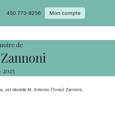
450 773-8256
Mon compte
moire de
 Zannoni
-
2025
ns, est décédé M. Antonio (Tonio) Zannoni,