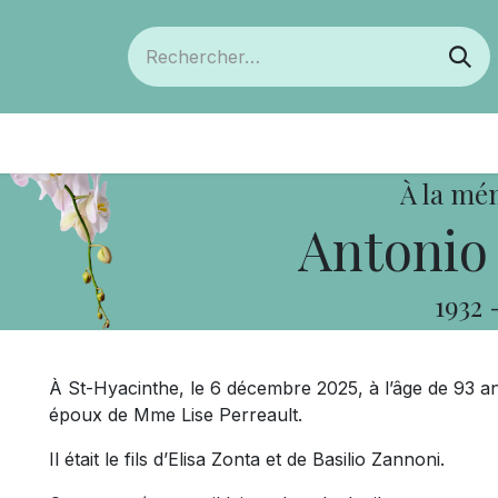
ts
Devenir membre
Votre coopérative
À la mé
Antonio
1932
À St-Hyacinthe, le 6 décembre 2025, à l’âge de 93 a
époux de Mme Lise Perreault.
Il était le fils d’Elisa Zonta et de Basilio Zannoni.