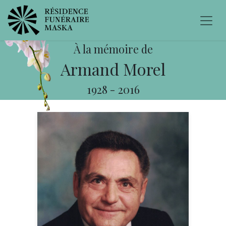
À la mémoire de
Armand Morel
1928
-
2016