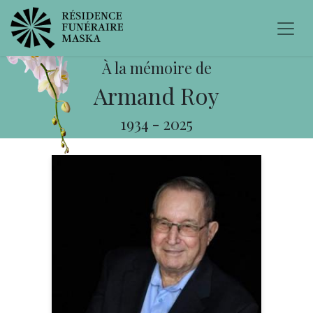
À la mémoire de
Armand Roy
1934
-
2025