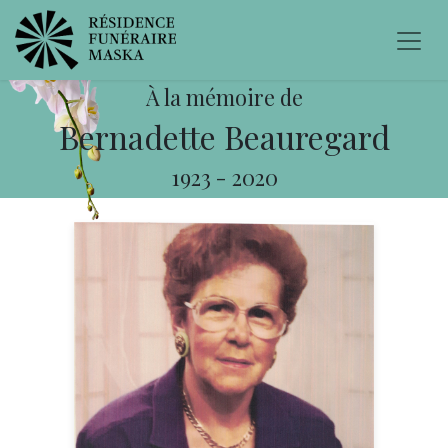
À la mémoire de
Bernadette Beauregard
1923
-
2020