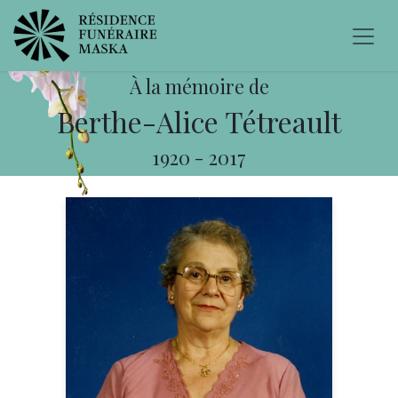
À la mémoire de
Berthe-Alice Tétreault
1920
-
2017