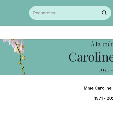
ts
Devenir membre
Votre coopérative
À la mé
Carolin
1971
Mme Caroline
1971
-
20