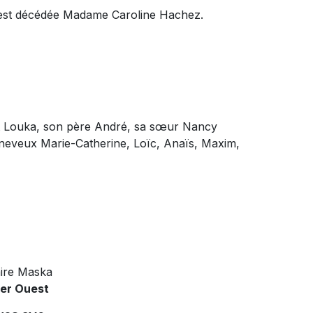
s, est décédée Madame Caroline Hachez.
ant Louka, son père André, sa sœur Nancy
t neveux Marie-Catherine, Loïc, Anaïs, Maxim,
ire Maska
ier Ouest