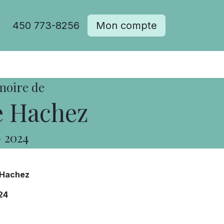
450 773-8256
Mon compte
moire de
e Hachez
-
2024
 Hachez
24