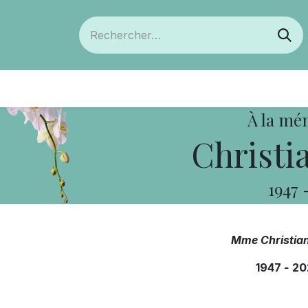
ts
Devenir membre
Votre coopérative
À la mé
Christi
1947
Mme Christia
1947
-
20