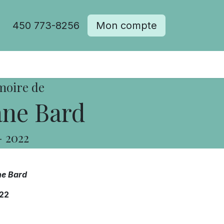
450 773-8256
Mon compte
moire de
ane Bard
-
2022
ne Bard
22