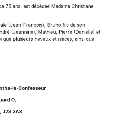
e de 75 ans, est décédée Madame Christiane
cale (Jean-François), Bruno fils de son
André (Jeannine), Mathieu, Pierre (Danielle) et
 que plusieurs neveux et nièces, ainsi que
inthe-le-Confesseur
uard O,
, J2S 3A3