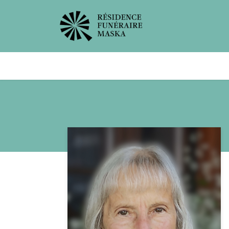
Avis de décès
Services offer