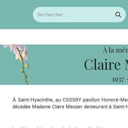
ts
Devenir membre
Votre coopérative
À la mé
Claire 
1937
À Saint-Hyacinthe, au CSSSRY pavillon Honoré-Mercie
décédée Madame Claire Messier demeurant à Saint-H