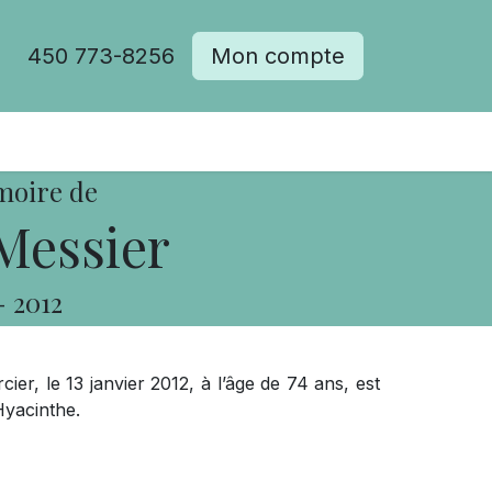
450 773-8256
Mon compte
moire de
Messier
-
2012
r, le 13 janvier 2012, à l’âge de 74 ans, est
yacinthe.