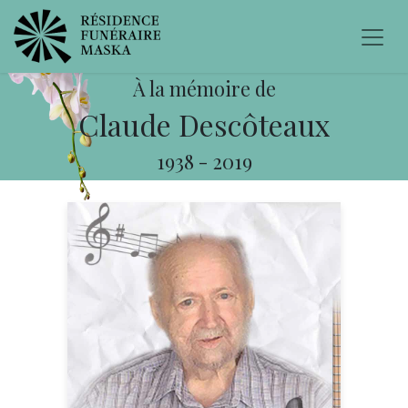
À la mémoire de
Claude Descôteaux
1938
-
2019