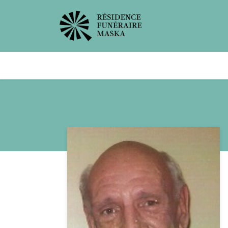
Avis de décès
Services offer