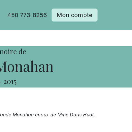
450 773-8256
Mon compte
moire de
Monahan
-
2015
 Claude Monahan époux de Mme Doris Huot.