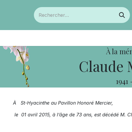
ts
Devenir membre
Votre coopérative
À la mé
Claude 
1941
À St-Hyacinthe au Pavillon Honoré Mercier,
le 01 avril 2015, à l’âge de 73 ans, est décédé M.