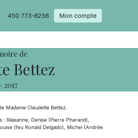
450 773-8256
Mon compte
moire de
e Bettez
-
2017
édée Madame Claudette Bettez.
rs : Réjeanne, Denise (Pierre Pharand),
Louise (feu Ronald Delgado), Michel (Andrée