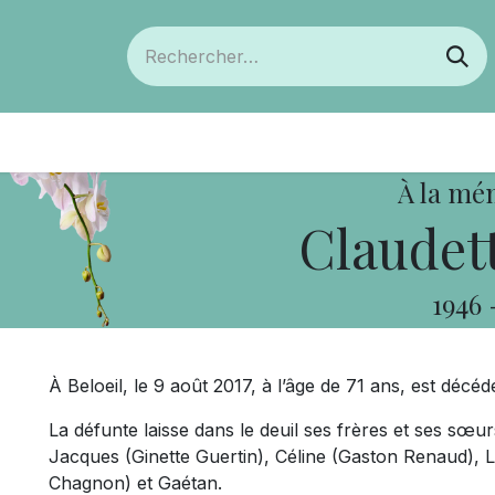
ts
Devenir membre
Votre coopérative
À la mé
Claudett
1946
À Beloeil, le 9 août 2017, à l’âge de 71 ans, est déc
La défunte laisse dans le deuil ses frères et ses sœu
Jacques (Ginette Guertin), Céline (Gaston Renaud), 
Chagnon) et Gaétan.