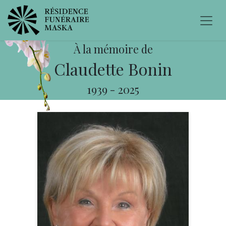
À la mémoire de
Claudette Bonin
1939
-
2025