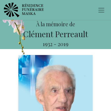
À la mémoire de
Clément Perreault
1932
-
2019