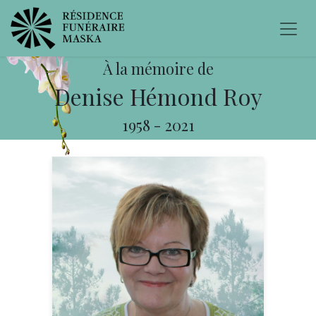
À la mémoire de
Denise Hémond Roy
1958
-
2021