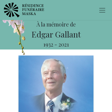
À la mémoire de
Edgar Gallant
1932
-
2021