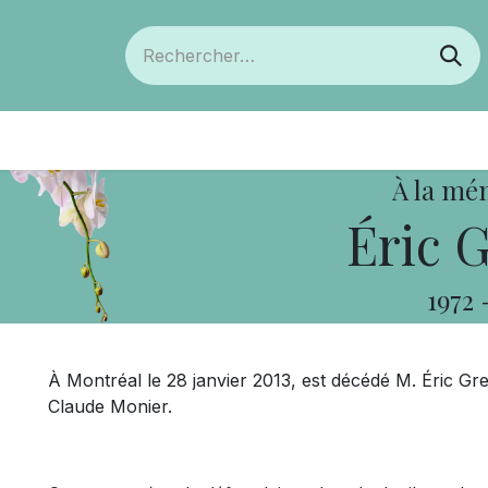
ts
Devenir membre
Votre coopérative
À la mé
Éric 
1972
À Montréal le 28 janvier 2013, est décédé M. Éric Gr
Claude Monier.