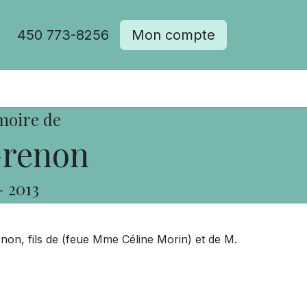
450 773-8256
Mon compte
moire de
Grenon
-
2013
enon, fils de (feue Mme Céline Morin) et de M.