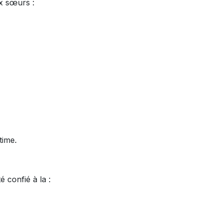
ux sœurs :
time.
 confié à la :